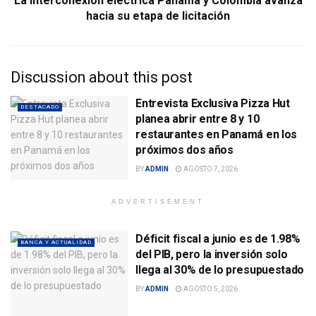
La interconexión eléctrica Panamá y Colombia avanza
hacia su etapa de licitación
Discussion about this post
Entrevista Exclusiva Pizza Hut
DESTACADO
planea abrir entre 8 y 10
restaurantes en Panamá en los
próximos dos años
BY
ADMIN
AGOSTO 7, 2026
ADVERTISEMENT
Déficit fiscal a junio es de 1.98%
BANCA Y ACTUALIDAD
del PIB, pero la inversión solo
llega al 30% de lo presupuestado
BY
ADMIN
AGOSTO 5, 2026