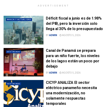
ADVERTISEMENT
Déficit fiscal a junio es de 1.98%
BANCA Y ACTUALIDAD
del PIB, pero la inversión solo
llega al 30% de lo presupuestado
BY
ADMIN
AGOSTO 5, 2026
Canal de Panamá se prepara
DESTACADO
para un niño fuerte, los niveles
de los lagos están un poco por
debajo
BY
ADMIN
AGOSTO 5, 2026
CICYP ANALIZA El sector
DESTACADO
eléctrico panameño necesita
una modernización, no
solamente respuestas
temporales