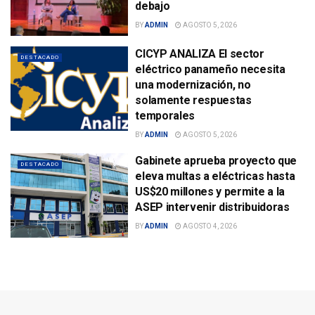
debajo
BY
ADMIN
AGOSTO 5, 2026
CICYP ANALIZA El sector
DESTACADO
eléctrico panameño necesita
una modernización, no
solamente respuestas
temporales
BY
ADMIN
AGOSTO 5, 2026
Gabinete aprueba proyecto que
DESTACADO
eleva multas a eléctricas hasta
US$20 millones y permite a la
ASEP intervenir distribuidoras
BY
ADMIN
AGOSTO 4, 2026