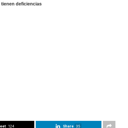
 tienen deficiencias
eet
124
Share
35