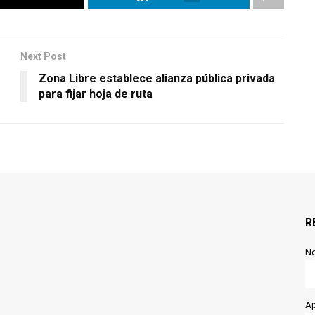
Next Post
Zona Libre establece alianza pública privada
para fijar hoja de ruta
R
N
Ap