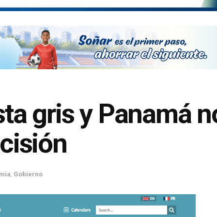
ista gris y Panamá n
ecisión
mía
,
Gobierno