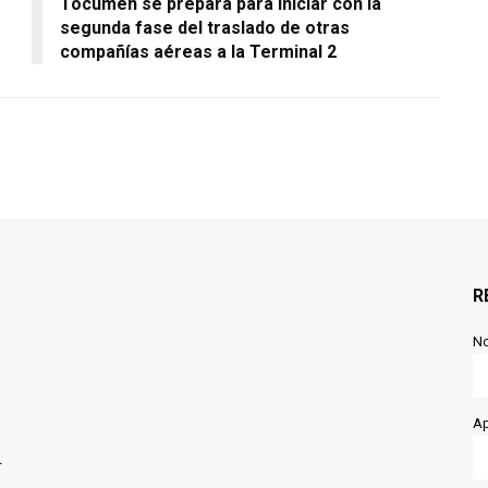
Tocumen se prepara para iniciar con la
segunda fase del traslado de otras
compañías aéreas a la Terminal 2
R
N
Ap
r