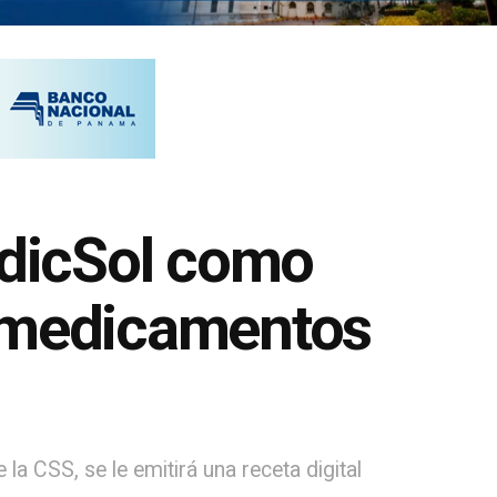
dicSol como
e medicamentos
a CSS, se le emitirá una receta digital