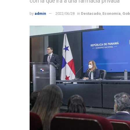
con la que irá a una farmacia privada
by
admin
2022/06/28
in
Destacado
,
Economía
,
Gob