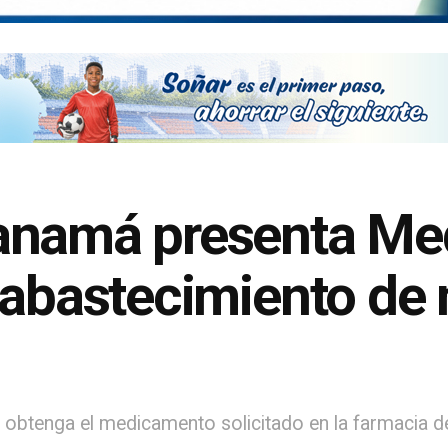
anamá presenta Me
esabastecimiento d
btenga el medicamento solicitado en la farmacia de l