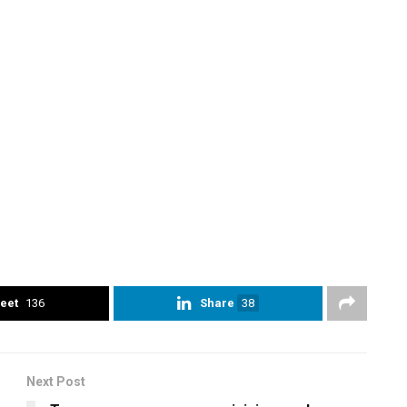
eet
136
Share
38
Next Post