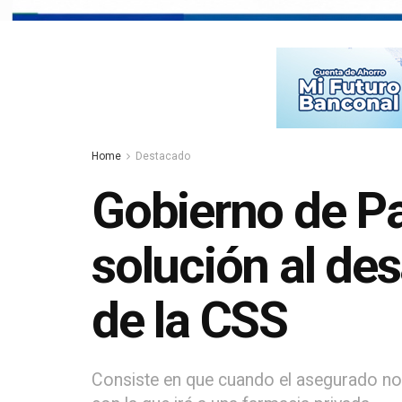
Home
Destacado
Gobierno de P
solución al d
de la CSS
Consiste en que cuando el asegurado no o