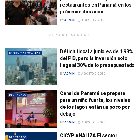
restaurantes en Panamá en los
próximos dos años
BY
ADMIN
AGOSTO 7, 2026
ADVERTISEMENT
Déficit fiscal a junio es de 1.98%
BANCA Y ACTUALIDAD
del PIB, pero la inversión solo
llega al 30% de lo presupuestado
BY
ADMIN
AGOSTO 5, 2026
Canal de Panamá se prepara
DESTACADO
para un niño fuerte, los niveles
de los lagos están un poco por
debajo
BY
ADMIN
AGOSTO 5, 2026
CICYP ANALIZA El sector
DESTACADO