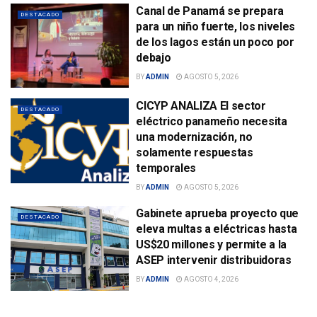
Canal de Panamá se prepara
DESTACADO
para un niño fuerte, los niveles
de los lagos están un poco por
debajo
BY
ADMIN
AGOSTO 5, 2026
CICYP ANALIZA El sector
DESTACADO
eléctrico panameño necesita
una modernización, no
solamente respuestas
temporales
BY
ADMIN
AGOSTO 5, 2026
Gabinete aprueba proyecto que
DESTACADO
eleva multas a eléctricas hasta
US$20 millones y permite a la
ASEP intervenir distribuidoras
BY
ADMIN
AGOSTO 4, 2026