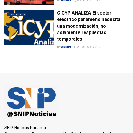
BY
ADMIN
AGOSTO 5, 2026
CICYP ANALIZA El sector
DESTACADO
eléctrico panameño necesita
una modernización, no
solamente respuestas
temporales
BY
ADMIN
AGOSTO 5, 2026
SNIP Noticias Panamá