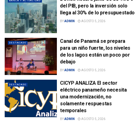
BANCA Y ACTUALIDAD
del PIB, pero la inversión solo
llega al 30% de lo presupuestado
BY
ADMIN
AGOSTO 5, 2026
Canal de Panamá se prepara
DESTACADO
para un niño fuerte, los niveles
de los lagos están un poco por
debajo
BY
ADMIN
AGOSTO 5, 2026
CICYP ANALIZA El sector
DESTACADO
eléctrico panameño necesita
una modernización, no
solamente respuestas
temporales
BY
ADMIN
AGOSTO 5, 2026