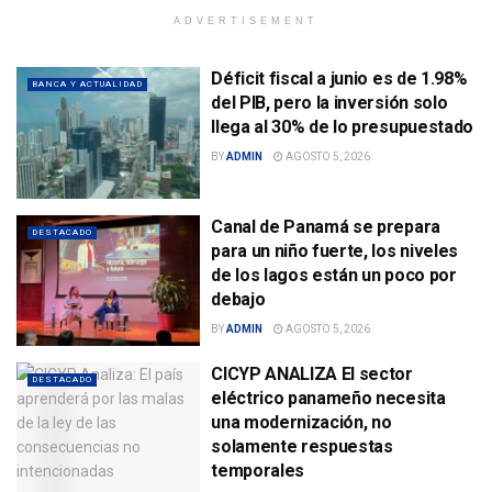
ADVERTISEMENT
Déficit fiscal a junio es de 1.98%
BANCA Y ACTUALIDAD
del PIB, pero la inversión solo
llega al 30% de lo presupuestado
BY
ADMIN
AGOSTO 5, 2026
Canal de Panamá se prepara
DESTACADO
para un niño fuerte, los niveles
de los lagos están un poco por
debajo
BY
ADMIN
AGOSTO 5, 2026
CICYP ANALIZA El sector
DESTACADO
eléctrico panameño necesita
una modernización, no
solamente respuestas
temporales