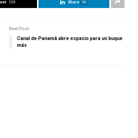
eet
129
Share
36
Next Post
Canal de Panamá abre espacio para un buque
más