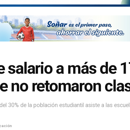
 salario a más de 1
e no retomaron cla
l 30% de la población estudiantil asiste a las escuel
cación