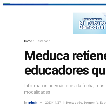
Home
Destacado
Meduca retiene
educadores qu
Informaron además que a la fecha, más de
modalidades
by
admin
2023/11/27
in
Destacado
,
Economía
,
Edu