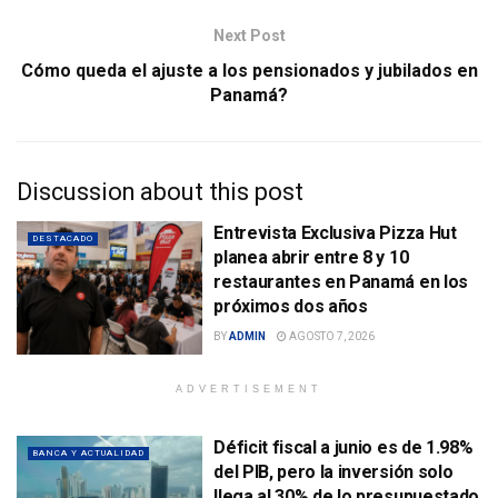
Next Post
Cómo queda el ajuste a los pensionados y jubilados en
Panamá?
Discussion about this post
Entrevista Exclusiva Pizza Hut
DESTACADO
planea abrir entre 8 y 10
restaurantes en Panamá en los
próximos dos años
BY
ADMIN
AGOSTO 7, 2026
ADVERTISEMENT
Déficit fiscal a junio es de 1.98%
BANCA Y ACTUALIDAD
del PIB, pero la inversión solo
llega al 30% de lo presupuestado