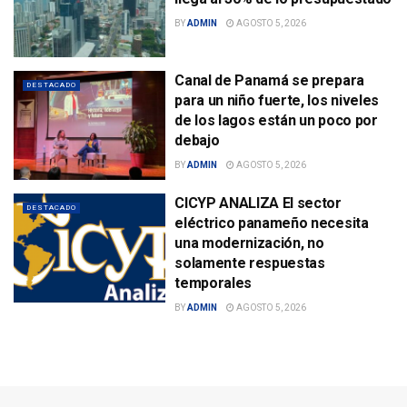
BY
ADMIN
AGOSTO 5, 2026
Canal de Panamá se prepara
DESTACADO
para un niño fuerte, los niveles
de los lagos están un poco por
debajo
BY
ADMIN
AGOSTO 5, 2026
CICYP ANALIZA El sector
DESTACADO
eléctrico panameño necesita
una modernización, no
solamente respuestas
temporales
BY
ADMIN
AGOSTO 5, 2026