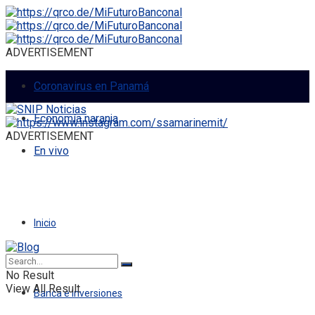
ADVERTISEMENT
Coronavirus en Panamá
Economía naranja
ADVERTISEMENT
En vivo
Inicio
Economía
No Result
View All Result
Banca e Inversiones