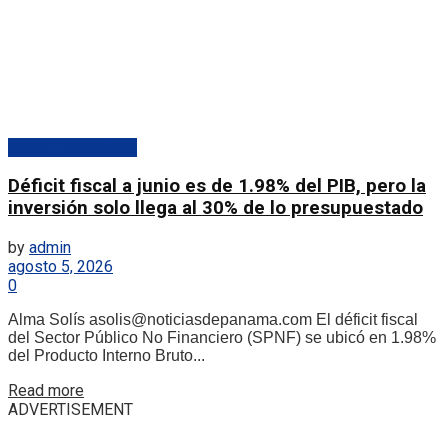
Banca y actualidad
Déficit fiscal a junio es de 1.98% del PIB, pero la
inversión solo llega al 30% de lo presupuestado
by
admin
agosto 5, 2026
0
Alma Solís asolis@noticiasdepanama.com El déficit fiscal
del Sector Público No Financiero (SPNF) se ubicó en 1.98%
del Producto Interno Bruto...
Details
Read more
ADVERTISEMENT