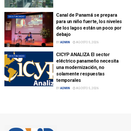
Canal de Panamá se prepara
DESTACADO
para un niño fuerte, los niveles
de los lagos están un poco por
debajo
BY
ADMIN
AGOSTO 5, 2026
CICYP ANALIZA El sector
DESTACADO
eléctrico panameño necesita
una modernización, no
solamente respuestas
temporales
BY
ADMIN
AGOSTO 5, 2026