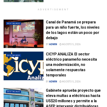
ADVERTISEMENT
Canal de Panamá se prepara
DESTACADO
para un niño fuerte, los niveles
de los lagos están un poco por
debajo
BY
ADMIN
AGOSTO 5, 2026
CICYP ANALIZA El sector
DESTACADO
eléctrico panameño necesita
una modernización, no
solamente respuestas
temporales
BY
ADMIN
AGOSTO 5, 2026
Gabinete aprueba proyecto que
DESTACADO
eleva multas a eléctricas hasta
US$20 millones y permite a la
ASEP intervenir distribuidoras