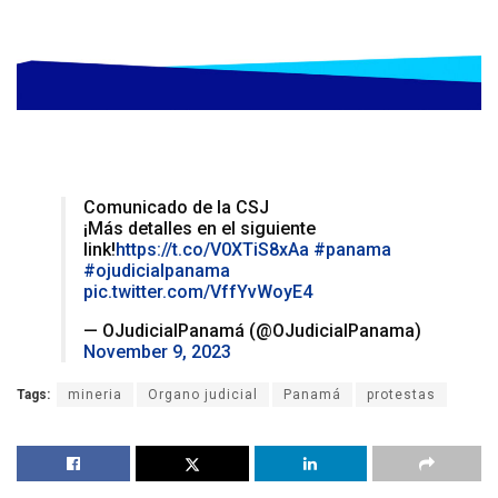
Comunicado de la CSJ
¡Más detalles en el siguiente
link!
https://t.co/V0XTiS8xAa
#panama
#ojudicialpanama
pic.twitter.com/VffYvWoyE4
— OJudicialPanamá (@OJudicialPanama)
November 9, 2023
Tags:
mineria
Organo judicial
Panamá
protestas