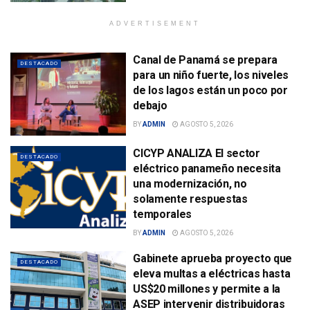
ADVERTISEMENT
Canal de Panamá se prepara
DESTACADO
para un niño fuerte, los niveles
de los lagos están un poco por
debajo
BY
ADMIN
AGOSTO 5, 2026
CICYP ANALIZA El sector
DESTACADO
eléctrico panameño necesita
una modernización, no
solamente respuestas
temporales
BY
ADMIN
AGOSTO 5, 2026
Gabinete aprueba proyecto que
DESTACADO
eleva multas a eléctricas hasta
US$20 millones y permite a la
ASEP intervenir distribuidoras