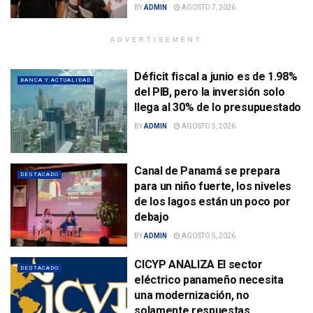
BY
ADMIN
AGOSTO 7, 2026
ADVERTISEMENT
Déficit fiscal a junio es de 1.98%
BANCA Y ACTUALIDAD
del PIB, pero la inversión solo
llega al 30% de lo presupuestado
BY
ADMIN
AGOSTO 5, 2026
Canal de Panamá se prepara
DESTACADO
para un niño fuerte, los niveles
de los lagos están un poco por
debajo
BY
ADMIN
AGOSTO 5, 2026
CICYP ANALIZA El sector
DESTACADO
eléctrico panameño necesita
una modernización, no
solamente respuestas