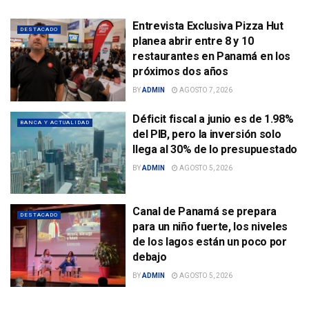
Entrevista Exclusiva Pizza Hut
DESTACADO
planea abrir entre 8 y 10
restaurantes en Panamá en los
próximos dos años
BY
ADMIN
AGOSTO 7, 2026
Déficit fiscal a junio es de 1.98%
BANCA Y ACTUALIDAD
del PIB, pero la inversión solo
llega al 30% de lo presupuestado
BY
ADMIN
AGOSTO 5, 2026
Canal de Panamá se prepara
DESTACADO
para un niño fuerte, los niveles
de los lagos están un poco por
debajo
BY
ADMIN
AGOSTO 5, 2026