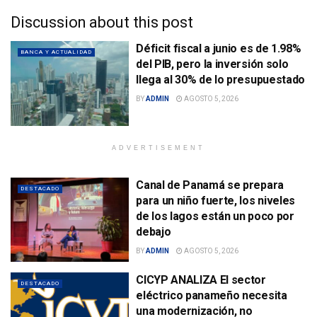
Discussion about this post
Déficit fiscal a junio es de 1.98%
BANCA Y ACTUALIDAD
del PIB, pero la inversión solo
llega al 30% de lo presupuestado
BY
ADMIN
AGOSTO 5, 2026
ADVERTISEMENT
Canal de Panamá se prepara
DESTACADO
para un niño fuerte, los niveles
de los lagos están un poco por
debajo
BY
ADMIN
AGOSTO 5, 2026
CICYP ANALIZA El sector
DESTACADO
eléctrico panameño necesita
una modernización, no