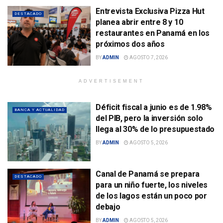
Entrevista Exclusiva Pizza Hut
DESTACADO
planea abrir entre 8 y 10
restaurantes en Panamá en los
próximos dos años
BY
ADMIN
AGOSTO 7, 2026
ADVERTISEMENT
Déficit fiscal a junio es de 1.98%
BANCA Y ACTUALIDAD
del PIB, pero la inversión solo
llega al 30% de lo presupuestado
BY
ADMIN
AGOSTO 5, 2026
Canal de Panamá se prepara
DESTACADO
para un niño fuerte, los niveles
de los lagos están un poco por
debajo
BY
ADMIN
AGOSTO 5, 2026