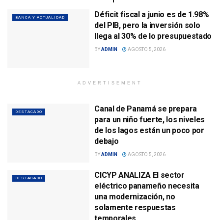
Déficit fiscal a junio es de 1.98%
BANCA Y ACTUALIDAD
del PIB, pero la inversión solo
llega al 30% de lo presupuestado
BY
ADMIN
AGOSTO 5, 2026
ADVERTISEMENT
Canal de Panamá se prepara
DESTACADO
para un niño fuerte, los niveles
de los lagos están un poco por
debajo
BY
ADMIN
AGOSTO 5, 2026
CICYP ANALIZA El sector
DESTACADO
eléctrico panameño necesita
una modernización, no
solamente respuestas
temporales