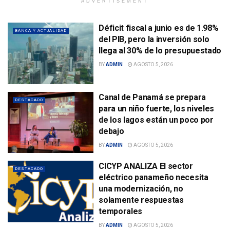
ADVERTISEMENT
Déficit fiscal a junio es de 1.98%
BANCA Y ACTUALIDAD
del PIB, pero la inversión solo
llega al 30% de lo presupuestado
BY
ADMIN
AGOSTO 5, 2026
Canal de Panamá se prepara
DESTACADO
para un niño fuerte, los niveles
de los lagos están un poco por
debajo
BY
ADMIN
AGOSTO 5, 2026
CICYP ANALIZA El sector
DESTACADO
eléctrico panameño necesita
una modernización, no
solamente respuestas
temporales
BY
ADMIN
AGOSTO 5, 2026