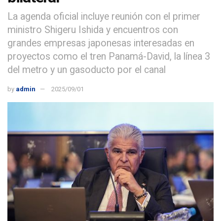
La agenda oficial incluye reunión con el primer
ministro Shigeru Ishida y encuentros con
grandes empresas japonesas interesadas en
proyectos como el tren Panamá-David, la línea 3
del metro y un gasoducto por el canal
by
admin
2025/09/01