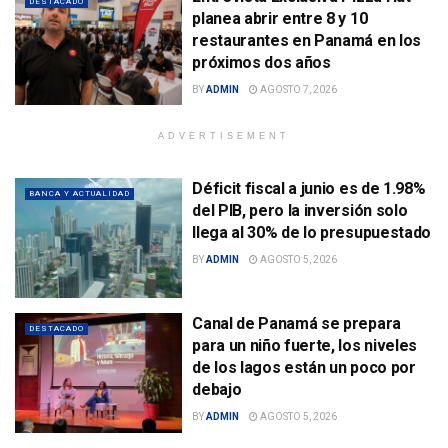
DESTACADO
planea abrir entre 8 y 10
restaurantes en Panamá en los
próximos dos años
BY
ADMIN
AGOSTO 7, 2026
ADVERTISEMENT
Déficit fiscal a junio es de 1.98%
BANCA Y ACTUALIDAD
del PIB, pero la inversión solo
llega al 30% de lo presupuestado
BY
ADMIN
AGOSTO 5, 2026
Canal de Panamá se prepara
DESTACADO
para un niño fuerte, los niveles
de los lagos están un poco por
debajo
BY
ADMIN
AGOSTO 5, 2026