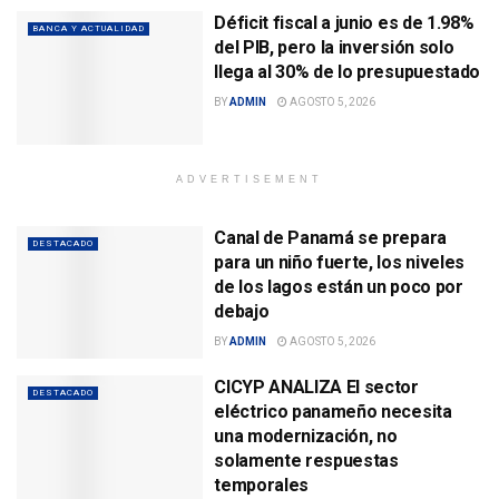
Déficit fiscal a junio es de 1.98%
BANCA Y ACTUALIDAD
del PIB, pero la inversión solo
llega al 30% de lo presupuestado
BY
ADMIN
AGOSTO 5, 2026
ADVERTISEMENT
Canal de Panamá se prepara
DESTACADO
para un niño fuerte, los niveles
de los lagos están un poco por
debajo
BY
ADMIN
AGOSTO 5, 2026
CICYP ANALIZA El sector
DESTACADO
eléctrico panameño necesita
una modernización, no
solamente respuestas
temporales