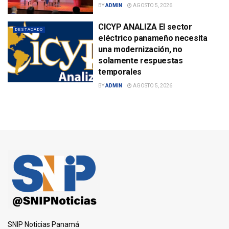
BY
ADMIN
AGOSTO 5, 2026
CICYP ANALIZA El sector
DESTACADO
eléctrico panameño necesita
una modernización, no
solamente respuestas
temporales
BY
ADMIN
AGOSTO 5, 2026
SNIP Noticias Panamá