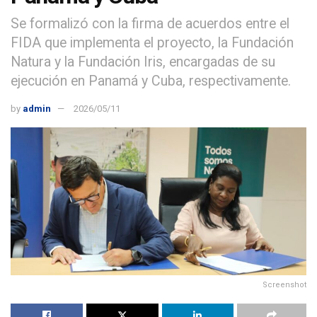
Se formalizó con la firma de acuerdos entre el
FIDA que implementa el proyecto, la Fundación
Natura y la Fundación Iris, encargadas de su
ejecución en Panamá y Cuba, respectivamente.
by
admin
2026/05/11
Screenshot