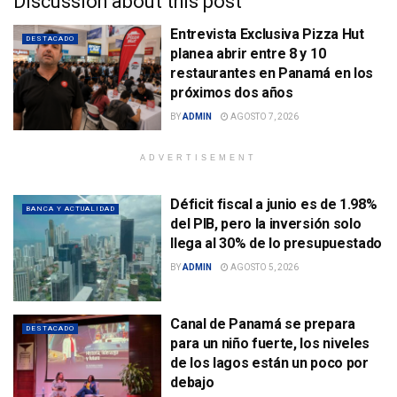
Discussion about this post
Entrevista Exclusiva Pizza Hut
DESTACADO
planea abrir entre 8 y 10
restaurantes en Panamá en los
próximos dos años
BY
ADMIN
AGOSTO 7, 2026
ADVERTISEMENT
Déficit fiscal a junio es de 1.98%
BANCA Y ACTUALIDAD
del PIB, pero la inversión solo
llega al 30% de lo presupuestado
BY
ADMIN
AGOSTO 5, 2026
Canal de Panamá se prepara
DESTACADO
para un niño fuerte, los niveles
de los lagos están un poco por
debajo