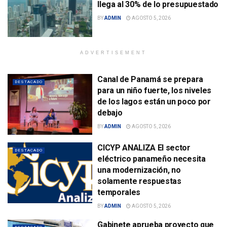
llega al 30% de lo presupuestado
BY
ADMIN
AGOSTO 5, 2026
ADVERTISEMENT
Canal de Panamá se prepara
DESTACADO
para un niño fuerte, los niveles
de los lagos están un poco por
debajo
BY
ADMIN
AGOSTO 5, 2026
CICYP ANALIZA El sector
DESTACADO
eléctrico panameño necesita
una modernización, no
solamente respuestas
temporales
BY
ADMIN
AGOSTO 5, 2026
Gabinete aprueba proyecto que