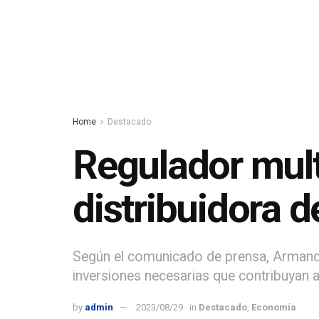
Home
Destacado
Regulador mul
distribuidora 
Según el comunicado de prensa, Armando
inversiones necesarias que contribuyan a 
by
admin
2023/08/29
in
Destacado
,
Economía