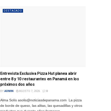
DESTACADO
Entrevista Exclusiva Pizza Hut planea abrir
entre 8 y 10 restaurantes en Panamá en los
próximos dos años
BY
ADMIN
AGOSTO 7, 2026
0
Alma Solís asolis@noticiasdepanama.com La pizza
de borde de queso, las alitas, las quesadillas y otros