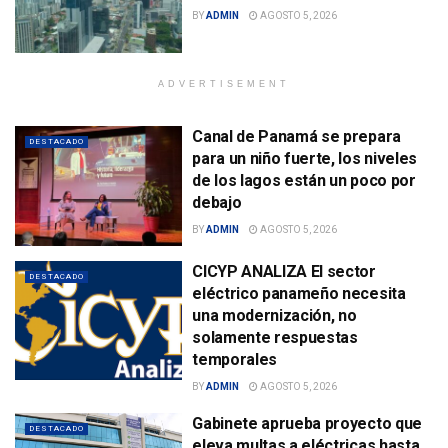
BY
ADMIN
AGOSTO 5, 2026
ADVERTISEMENT
Canal de Panamá se prepara
DESTACADO
para un niño fuerte, los niveles
de los lagos están un poco por
debajo
BY
ADMIN
AGOSTO 5, 2026
CICYP ANALIZA El sector
DESTACADO
eléctrico panameño necesita
una modernización, no
solamente respuestas
temporales
BY
ADMIN
AGOSTO 5, 2026
Gabinete aprueba proyecto que
DESTACADO
eleva multas a eléctricas hasta