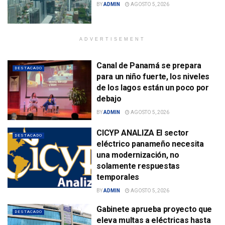
BY
ADMIN
AGOSTO 5, 2026
ADVERTISEMENT
Canal de Panamá se prepara
DESTACADO
para un niño fuerte, los niveles
de los lagos están un poco por
debajo
BY
ADMIN
AGOSTO 5, 2026
CICYP ANALIZA El sector
DESTACADO
eléctrico panameño necesita
una modernización, no
solamente respuestas
temporales
BY
ADMIN
AGOSTO 5, 2026
Gabinete aprueba proyecto que
DESTACADO
eleva multas a eléctricas hasta