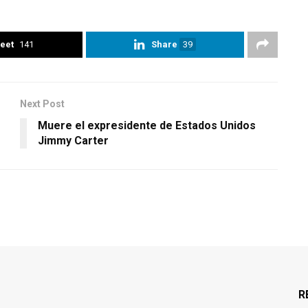
eet
141
Share
39
Next Post
Muere el expresidente de Estados Unidos
Jimmy Carter
R