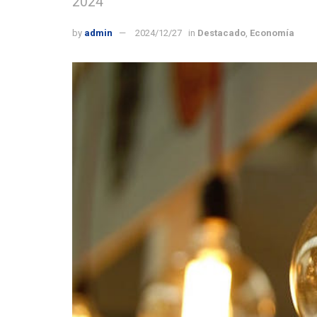
2024
by
admin
2024/12/27
in
Destacado
,
Economía