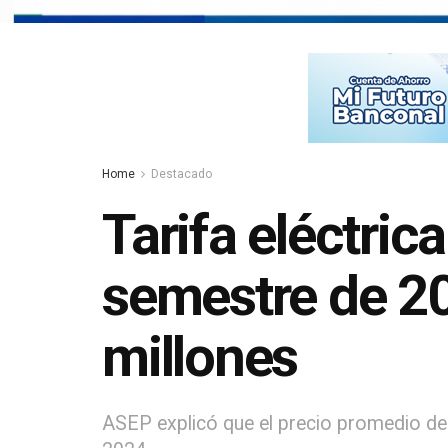
Home
Destacado
Tarifa eléctric
semestre de 20
millones
ASEP explicó que el precio promedio del 