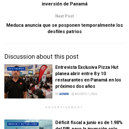
inversión de Panamá
Next Post
Meduca anuncia que se posponen temporalmente los
desfiles patrios
Discussion about this post
Entrevista Exclusiva Pizza Hut
DESTACADO
planea abrir entre 8 y 10
restaurantes en Panamá en los
próximos dos años
BY
ADMIN
AGOSTO 7, 2026
ADVERTISEMENT
Déficit fiscal a junio es de 1.98%
BANCA Y ACTUALIDAD
del PIB, pero la inversión solo