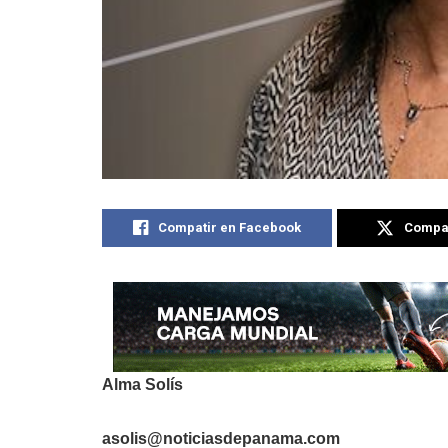
Compatir en Facebook
Compat
Alma Solís
asolis@noticiasdepanama.com