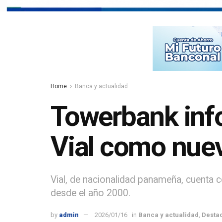
Home
Banca y actualidad
Towerbank inf
Vial como nuev
Vial, de nacionalidad panameña, cuenta 
desde el año 2000.
by
admin
2026/01/16
in
Banca y actualidad
,
Desta