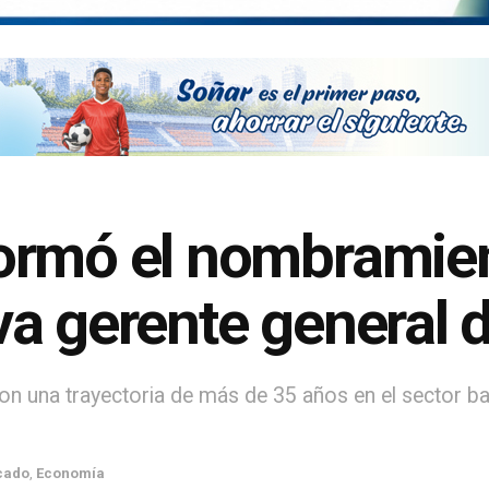
ormó el nombramie
a gerente general d
con una trayectoria de más de 35 años en el sector 
cado
,
Economía