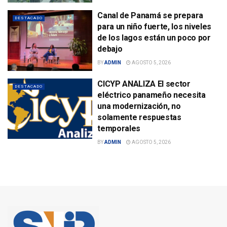
Canal de Panamá se prepara
DESTACADO
para un niño fuerte, los niveles
de los lagos están un poco por
debajo
BY
ADMIN
AGOSTO 5, 2026
CICYP ANALIZA El sector
DESTACADO
eléctrico panameño necesita
una modernización, no
solamente respuestas
temporales
BY
ADMIN
AGOSTO 5, 2026