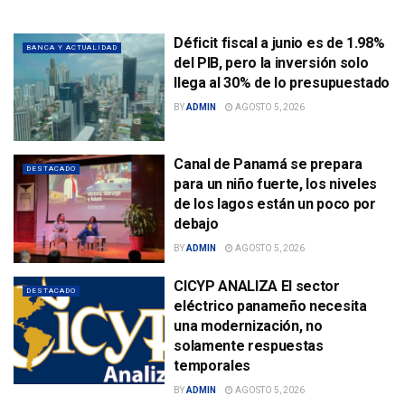
Déficit fiscal a junio es de 1.98%
BANCA Y ACTUALIDAD
del PIB, pero la inversión solo
llega al 30% de lo presupuestado
BY
ADMIN
AGOSTO 5, 2026
Canal de Panamá se prepara
DESTACADO
para un niño fuerte, los niveles
de los lagos están un poco por
debajo
BY
ADMIN
AGOSTO 5, 2026
CICYP ANALIZA El sector
DESTACADO
eléctrico panameño necesita
una modernización, no
solamente respuestas
temporales
BY
ADMIN
AGOSTO 5, 2026