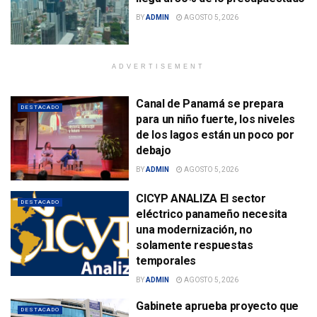
BY
ADMIN
AGOSTO 5, 2026
ADVERTISEMENT
Canal de Panamá se prepara
DESTACADO
para un niño fuerte, los niveles
de los lagos están un poco por
debajo
BY
ADMIN
AGOSTO 5, 2026
CICYP ANALIZA El sector
DESTACADO
eléctrico panameño necesita
una modernización, no
solamente respuestas
temporales
BY
ADMIN
AGOSTO 5, 2026
Gabinete aprueba proyecto que
DESTACADO