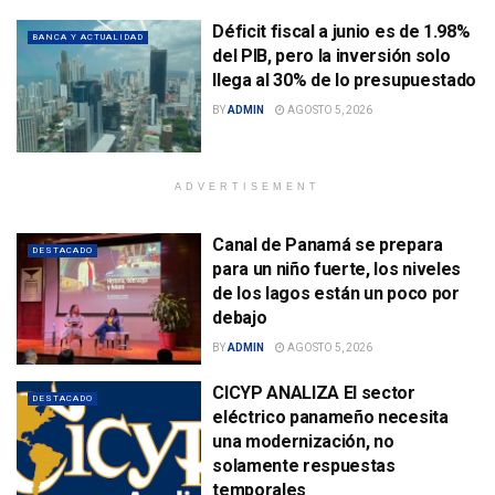
Déficit fiscal a junio es de 1.98%
BANCA Y ACTUALIDAD
del PIB, pero la inversión solo
llega al 30% de lo presupuestado
BY
ADMIN
AGOSTO 5, 2026
ADVERTISEMENT
Canal de Panamá se prepara
DESTACADO
para un niño fuerte, los niveles
de los lagos están un poco por
debajo
BY
ADMIN
AGOSTO 5, 2026
CICYP ANALIZA El sector
DESTACADO
eléctrico panameño necesita
una modernización, no
solamente respuestas
temporales