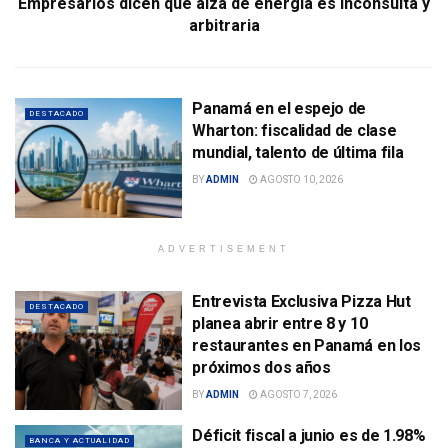
Empresarios dicen que alza de energía es inconsulta y
arbitraria
Panamá en el espejo de
DESTACADO
Wharton: fiscalidad de clase
mundial, talento de última fila
BY
ADMIN
AGOSTO 10, 2026
ADVERTISEMENT
Entrevista Exclusiva Pizza Hut
DESTACADO
planea abrir entre 8 y 10
restaurantes en Panamá en los
próximos dos años
BY
ADMIN
AGOSTO 7, 2026
Déficit fiscal a junio es de 1.98%
BANCA Y ACTUALIDAD