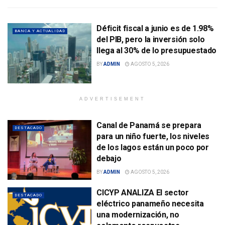
Déficit fiscal a junio es de 1.98%
BANCA Y ACTUALIDAD
del PIB, pero la inversión solo
llega al 30% de lo presupuestado
BY
ADMIN
AGOSTO 5, 2026
ADVERTISEMENT
Canal de Panamá se prepara
DESTACADO
para un niño fuerte, los niveles
de los lagos están un poco por
debajo
BY
ADMIN
AGOSTO 5, 2026
CICYP ANALIZA El sector
DESTACADO
eléctrico panameño necesita
una modernización, no