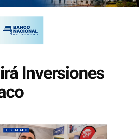
rá Inversiones
baco
DESTACADO