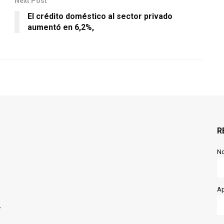
Next Post
El crédito doméstico al sector privado
aumentó en 6,2%,
R
N
Ap
r