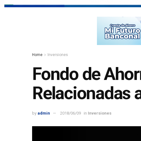
Home
Inversiones
Fondo de Ahorr
Relacionadas a
by
admin
2018/06/09
in
Inversiones