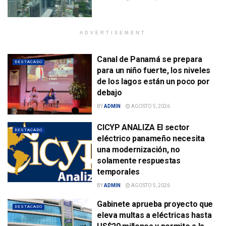
ADVERTISEMENT
Canal de Panamá se prepara
DESTACADO
para un niño fuerte, los niveles
de los lagos están un poco por
debajo
BY
ADMIN
AGOSTO 5, 2026
CICYP ANALIZA El sector
DESTACADO
eléctrico panameño necesita
una modernización, no
solamente respuestas
temporales
BY
ADMIN
AGOSTO 5, 2026
Gabinete aprueba proyecto que
DESTACADO
eleva multas a eléctricas hasta