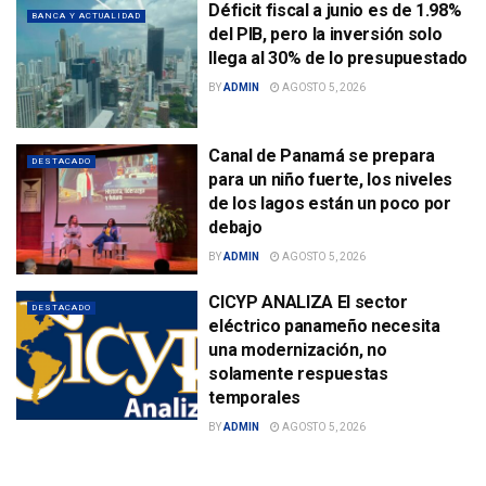
Déficit fiscal a junio es de 1.98%
BANCA Y ACTUALIDAD
del PIB, pero la inversión solo
llega al 30% de lo presupuestado
BY
ADMIN
AGOSTO 5, 2026
Canal de Panamá se prepara
DESTACADO
para un niño fuerte, los niveles
de los lagos están un poco por
debajo
BY
ADMIN
AGOSTO 5, 2026
CICYP ANALIZA El sector
DESTACADO
eléctrico panameño necesita
una modernización, no
solamente respuestas
temporales
BY
ADMIN
AGOSTO 5, 2026