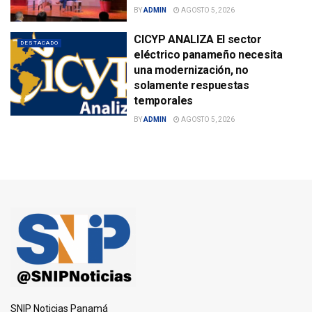
BY
ADMIN
AGOSTO 5, 2026
CICYP ANALIZA El sector
DESTACADO
eléctrico panameño necesita
una modernización, no
solamente respuestas
temporales
BY
ADMIN
AGOSTO 5, 2026
SNIP Noticias Panamá