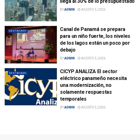
llega al 30% de lo presupuestado
BY
ADMIN
AGOSTO 5, 2026
Canal de Panamá se prepara
DESTACADO
para un niño fuerte, los niveles
de los lagos están un poco por
debajo
BY
ADMIN
AGOSTO 5, 2026
CICYP ANALIZA El sector
DESTACADO
eléctrico panameño necesita
una modernización, no
solamente respuestas
temporales
BY
ADMIN
AGOSTO 5, 2026