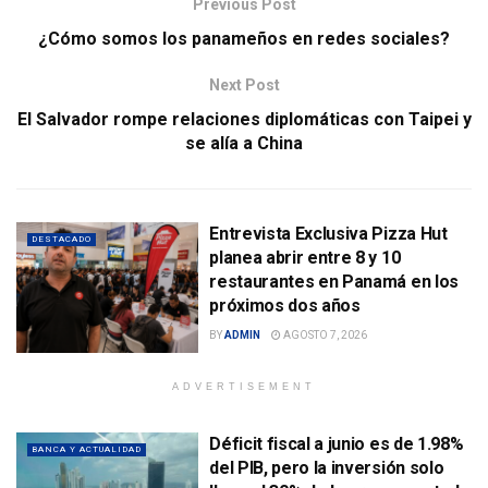
Previous Post
¿Cómo somos los panameños en redes sociales?
Next Post
El Salvador rompe relaciones diplomáticas con Taipei y
se alía a China
Entrevista Exclusiva Pizza Hut
DESTACADO
planea abrir entre 8 y 10
restaurantes en Panamá en los
próximos dos años
BY
ADMIN
AGOSTO 7, 2026
ADVERTISEMENT
Déficit fiscal a junio es de 1.98%
BANCA Y ACTUALIDAD
del PIB, pero la inversión solo