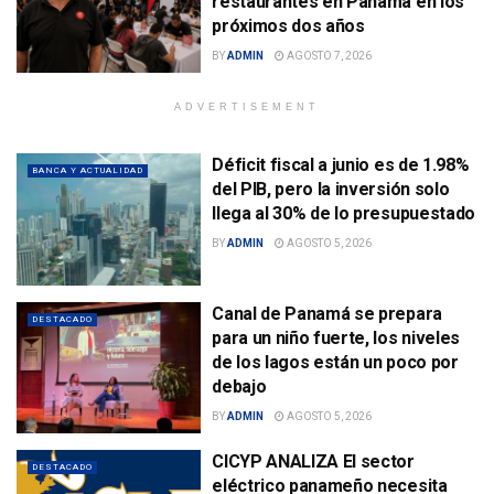
restaurantes en Panamá en los
próximos dos años
BY
ADMIN
AGOSTO 7, 2026
ADVERTISEMENT
Déficit fiscal a junio es de 1.98%
BANCA Y ACTUALIDAD
del PIB, pero la inversión solo
llega al 30% de lo presupuestado
BY
ADMIN
AGOSTO 5, 2026
Canal de Panamá se prepara
DESTACADO
para un niño fuerte, los niveles
de los lagos están un poco por
debajo
BY
ADMIN
AGOSTO 5, 2026
CICYP ANALIZA El sector
DESTACADO
eléctrico panameño necesita