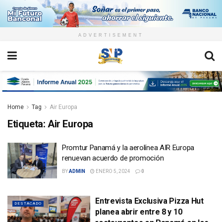
ADVERTISEMENT
Home
Tag
Air Europa
Etiqueta:
Air Europa
Promtur Panamá y la aerolínea AIR Europa
renuevan acuerdo de promoción
BY
ADMIN
ENERO 5, 2024
0
Entrevista Exclusiva Pizza Hut
DESTACADO
planea abrir entre 8 y 10