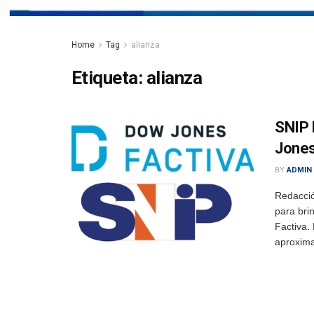
Home
Tag
alianza
Etiqueta:
alianza
SNIP 
Jones
BY
ADMIN
Redacci
para bri
Factiva.
aproxima