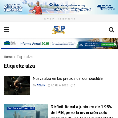
ADVERTISEMENT
Home
Tag
alza
Etiqueta:
alza
Nueva alza en los precios del combustible
BY
ADMIN
ABRIL 6, 2022
0
Déficit fiscal a junio es de 1.98%
BANCA Y ACTUALIDAD
del PIB, pero la inversión solo