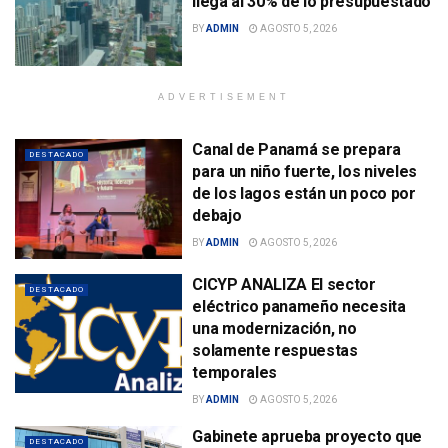
llega al 30% de lo presupuestado
BY
ADMIN
AGOSTO 5, 2026
ADVERTISEMENT
Canal de Panamá se prepara
DESTACADO
para un niño fuerte, los niveles
de los lagos están un poco por
debajo
BY
ADMIN
AGOSTO 5, 2026
CICYP ANALIZA El sector
DESTACADO
eléctrico panameño necesita
una modernización, no
solamente respuestas
temporales
BY
ADMIN
AGOSTO 5, 2026
Gabinete aprueba proyecto que
DESTACADO