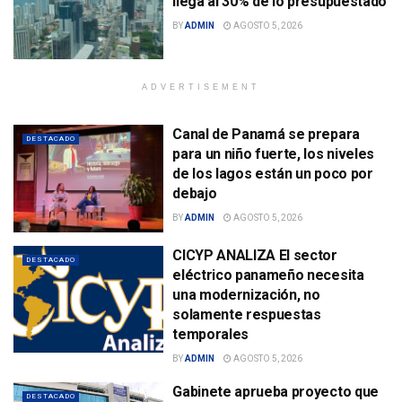
llega al 30% de lo presupuestado
BY
ADMIN
AGOSTO 5, 2026
ADVERTISEMENT
Canal de Panamá se prepara
DESTACADO
para un niño fuerte, los niveles
de los lagos están un poco por
debajo
BY
ADMIN
AGOSTO 5, 2026
CICYP ANALIZA El sector
DESTACADO
eléctrico panameño necesita
una modernización, no
solamente respuestas
temporales
BY
ADMIN
AGOSTO 5, 2026
Gabinete aprueba proyecto que
DESTACADO