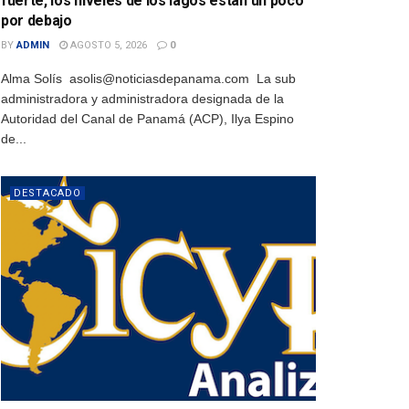
fuerte, los niveles de los lagos están un poco
por debajo
BY
ADMIN
AGOSTO 5, 2026
0
Alma Solís asolis@noticiasdepanama.com La sub
administradora y administradora designada de la
Autoridad del Canal de Panamá (ACP), Ilya Espino
de...
DESTACADO