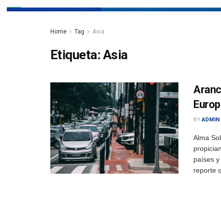
Home
Tag
Asia
Etiqueta:
Asia
Aranc
Europ
BY
ADMIN
Alma Sol
propicia
países y
reporte q