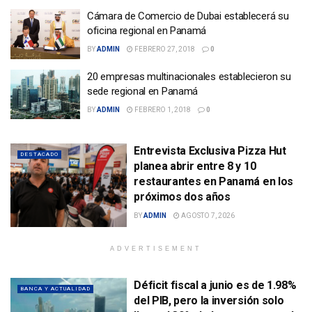
Cámara de Comercio de Dubai establecerá su
oficina regional en Panamá
BY
ADMIN
FEBRERO 27, 2018
0
20 empresas multinacionales establecieron su
sede regional en Panamá
BY
ADMIN
FEBRERO 1, 2018
0
Entrevista Exclusiva Pizza Hut
DESTACADO
planea abrir entre 8 y 10
restaurantes en Panamá en los
próximos dos años
BY
ADMIN
AGOSTO 7, 2026
ADVERTISEMENT
Déficit fiscal a junio es de 1.98%
BANCA Y ACTUALIDAD
del PIB, pero la inversión solo