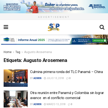
ADVERTISEMENT
Home
Tag
Augusto Arosemena
Etiqueta:
Augusto Arosemena
Culmina primera ronda del TLC Panamá – China
BY
ADMIN
JULIO 13, 2018
0
Otra reunión entre Panamá y Colombia sin lograr
avance en el conflicto comercial
BY
ADMIN
MARZO 13, 2018
0