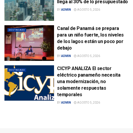
llega al 30% de lo presupuestado
BY
ADMIN
AGOSTO 5, 2026
Canal de Panamá se prepara
DESTACADO
para un niño fuerte, los niveles
de los lagos están un poco por
debajo
BY
ADMIN
AGOSTO 5, 2026
CICYP ANALIZA El sector
DESTACADO
eléctrico panameño necesita
una modernización, no
solamente respuestas
temporales
BY
ADMIN
AGOSTO 5, 2026