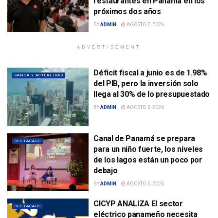
restaurantes en Panamá en los
próximos dos años
BY
ADMIN
AGOSTO 7, 2026
ADVERTISEMENT
Déficit fiscal a junio es de 1.98%
BANCA Y ACTUALIDAD
del PIB, pero la inversión solo
llega al 30% de lo presupuestado
BY
ADMIN
AGOSTO 5, 2026
Canal de Panamá se prepara
DESTACADO
para un niño fuerte, los niveles
de los lagos están un poco por
debajo
BY
ADMIN
AGOSTO 5, 2026
CICYP ANALIZA El sector
DESTACADO
eléctrico panameño necesita