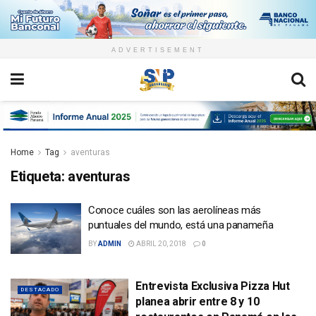
ADVERTISEMENT
Home
Tag
aventuras
Etiqueta:
aventuras
Conoce cuáles son las aerolíneas más
puntuales del mundo, está una panameña
BY
ADMIN
ABRIL 20, 2018
0
Entrevista Exclusiva Pizza Hut
DESTACADO
planea abrir entre 8 y 10